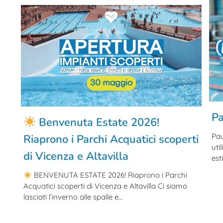
Pa
Benvenuta Estate 2026!
Pau
Riaprono i Parchi Acquatici scoperti
uti
di Vicenza e Altavilla
est
BENVENUTA ESTATE 2026! Riaprono i Parchi
Acquatici scoperti di Vicenza e Altavilla Ci siamo
lasciati l’inverno alle spalle e…