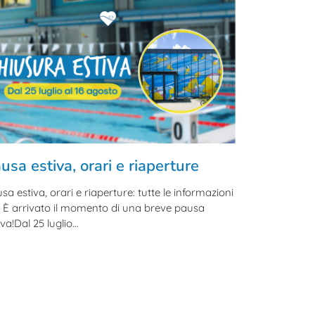
usa estiva, orari e riaperture
sa estiva, orari e riaperture: tutte le informazioni
li È arrivato il momento di una breve pausa
iva!Dal 25 luglio…