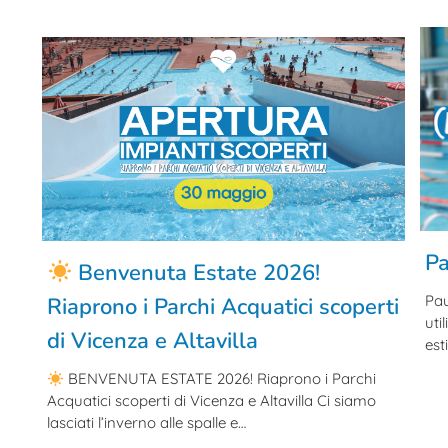
Pa
Benvenuta Estate 2026!
Pau
Riaprono i Parchi Acquatici scoperti
uti
di Vicenza e Altavilla
est
BENVENUTA ESTATE 2026! Riaprono i Parchi
Acquatici scoperti di Vicenza e Altavilla Ci siamo
lasciati l’inverno alle spalle e…