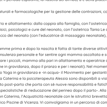
turali e farmacologiche per la gestione delle contrazioni, con 
io e allattamento: dalla coppia alla famiglia, con l’ostetric
sici, psicologici e cure del neonato, con l’ostetrica Tania Le
tocco del neonato (con l’educatrice di massaggio neonatale),
 prima e dopo la nascita è fatta di tante diverse attività,
consulenza personale e far sentire ogni mamma ascoltata e 
tare i piccoli, mamma alla pari in allattamento e operatrice
n gravidanza, dopo il pranzo e per i neonati). Nel momento 
oga in gravidanza e -in acqua- il Movimento per gestanti 
a Caterina e la psicoterapeuta Alessia sono disponibili a vi
 post-parto che porta con sè nuove responsabilità e fatiche,
te specialistiche di rieducazione del perineo dopo il parto-
 Caterina, l’Acquaticità neonatale con le istruttrici brevetta
ico Piscine di Vicenza. Vi coinvolgiamo in un percorso di co