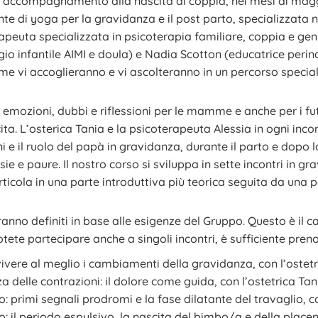
i accompagnamento alla nascita di coppia, nei mesi di magg
te di yoga per la gravidanza e il post parto, specializzata ne
euta specializzata in psicoterapia familiare, coppia e genito
o infantile AIMI e doula) e Nadia Scotton (educatrice perinat
ieme vi accoglieranno e vi ascolteranno in un percorso specia
 emozioni, dubbi e riflessioni per le mamme e anche per i fu
a. L’osterica Tania e la psicoterapeuta Alessia in ogni in
 e il ruolo del papà in gravidanza, durante il parto e dop
e e paure. Il nostro corso si sviluppa in sette incontri in gr
rticola in una parte introduttiva più teorica seguita da una p
erranno definiti in base alle esigenze del Gruppo. Questo è il c
e partecipare anche a singoli incontri, è sufficiente prenot
vere al meglio i cambiamenti della gravidanza, con l’ostetr
a delle contrazioni: il dolore come guida, con l’ostetrica Ta
o: primi segnali prodromi e la fase dilatante del travaglio, c
o: il periodo espulsivo, la nascita del bimbo/a e della place