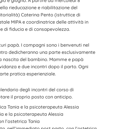
io e giugno. A partire da mercoledì 8
lla rieducazione e riabilitazione del
rialità) Caterina Pento (istruttice di
ale MIPA e coordinatrice delle attività in
le di fiducia e di consapevolezza.
turi papà. I compagni sono i benvenuti nel
contro dedicheranno una parte esclusivamente
o la nascita del bambino. Mamme e papà
avidanza e due incontri dopo il parto. Ogni
arte pratica esperienziale.
alendario degli incontri del corso di
are il proprio posto con anticipo.
ica Tania e la psicoterapeuta Alessia
nia e la psicoterapeuta Alessia
on l’ostetrica Tania
nta, nell’immediato post parto, con l’ostetrica