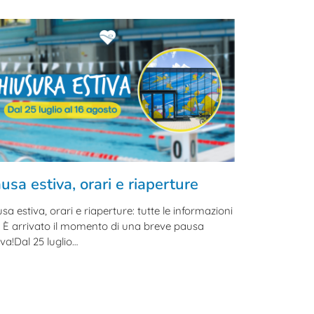
usa estiva, orari e riaperture
sa estiva, orari e riaperture: tutte le informazioni
li È arrivato il momento di una breve pausa
iva!Dal 25 luglio…