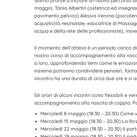
Siamo pronte a iniziare un nuovo percorso d
maggio, Tania Albertin (ostetrica ed insegnan
pavimento pelvico) Alessia Verona (psicoterap
acquaticità neonatale, educatrice di Massaggi
acqua e della rete delle professioniste), ins
Il momento dell’attesa è un periodo carico di
nostro corso di accompagnamento alla nascit
a loro, approfondendo temi come le emozioni
insieme potranno condividere pensieri, fantasi
incontro ha una durata di circa due ore e si a
Gli orari di alcuni incontri sono flessibili e v
accompagnamento alla nascita di coppia. Potet
Mercoledì 8 maggio (18.30 – 20.30) Come vi
Mercoledì 15 maggio (18.30 – 20.30) La forz
Mercoledì 22 maggio (18.30 – 20.30) Il part
Mercoledì 29 maggio (18.30 – 20.30) Il part