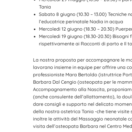
Tania
Sabato 8 giugno (10.30 – 13.00) Tecniche na
l’educatrice perinatale Nadia in acqua
Mercoledi 12 giugno (18.30 – 20.30) Puerper
Mercoledi 19 giugno (18.30-20.30) Bisogni fi
rispettivamente ai Racconti di parto e Il 
La nostra proposta per accompagnare le mamme
lavorano insieme in equipe per offrire una 
professioniste Mara Bertoldo (istruttrice Por
Barbara Dal Cengio (osteopata per le mamme i
Accompagnamento alla Nascita, proponiamo Y
(anche consulente dell’allattamento), la doul
dare consigli e supporto nel delicato momento
della nostra ostetrica Tania -che tiene visi
inoltre le attività del Massaggio neonatale con
visita dell’osteopata Barbara nel Centro Med