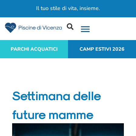
Acqua. Movimento. Salute.
PARCHI ACQUATICI
CAMP ESTIVI 2026
Settimana delle
future mamme