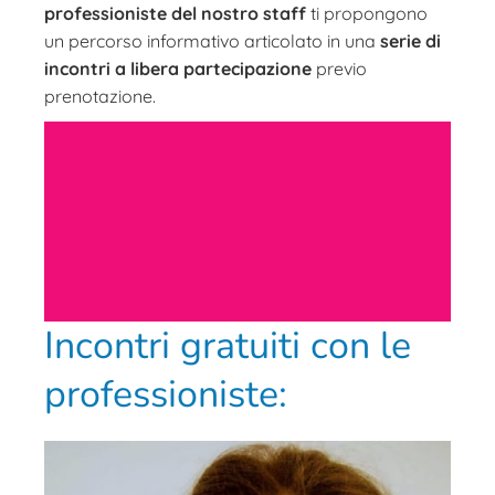
professioniste del nostro staff
ti propongono
un percorso informativo articolato in una
serie di
incontri a libera partecipazione
previo
prenotazione.
Incontri gratuiti con le
PRENOTA IL
professioniste:
TUO POSTO
PRENOTA